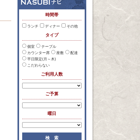
時間帯
ランチ
ディナー
その他
タイプ
個室
テーブル
カウンター席
座敷
配達
平日限定(月～木)
こだわらない
ご利用人数
ご予算
曜日