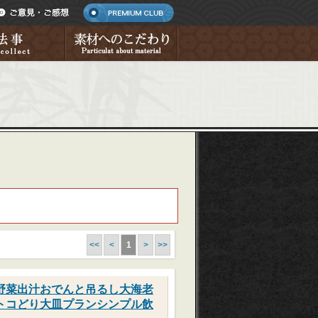
<<
<
1
>
>>
野菜出汁おでんと吊るし大海老
トコどり大皿プランシンプル飲