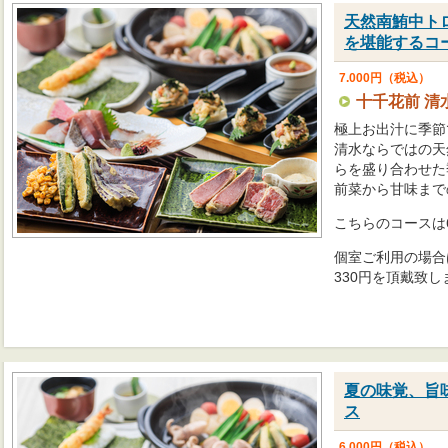
天然南鮪中ト
を堪能するコ
7.000円（税込）
十千花前 清
極上お出汁に季節
清水ならではの天
らを盛り合わせた
前菜から甘味まで
こちらのコースは
個室ご利用の場合
330円を頂戴致し
夏の味覚、旨
ス
6,000円（税込）