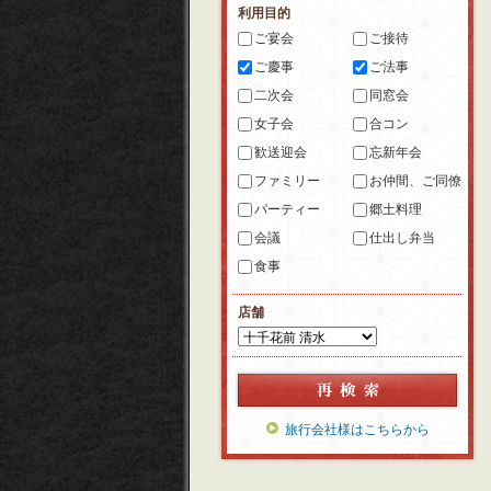
利用目的
ご宴会
ご接待
ご慶事
ご法事
二次会
同窓会
女子会
合コン
歓送迎会
忘新年会
ファミリー
お仲間、ご同僚
パーティー
郷土料理
会議
仕出し弁当
食事
店舗
旅行会社様はこちらから