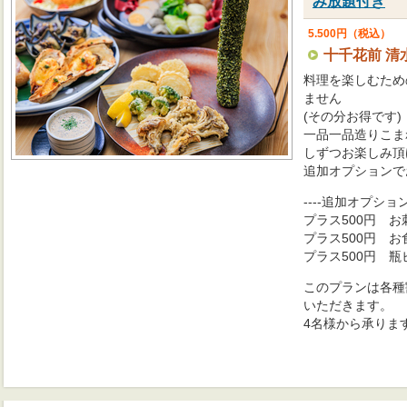
み放題付き
5.500円（税込）
十千花前 清
料理を楽しむため
ません
(その分お得です)
一品一品造りこま
しずつお楽しみ頂
追加オプションで
----追加オプション-
プラス500円 お
プラス500円 
プラス500円 瓶
このプランは各種
いただきます。
4名様から承りま