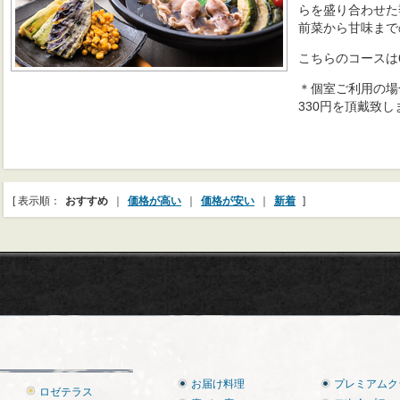
らを盛り合わせた
前菜から甘味まで
こちらのコースは
＊個室ご利用の場
330円を頂戴致し
[ 表示順：
おすすめ
｜
価格が高い
｜
価格が安い
｜
新着
]
お届け料理
プレミアムク
ロゼテラス