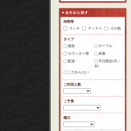
時間帯
ランチ
ディナー
その他
タイプ
個室
テーブル
カウンター席
座敷
配達
平日限定(月～
木)
こだわらない
ご利用人数
ご予算
曜日