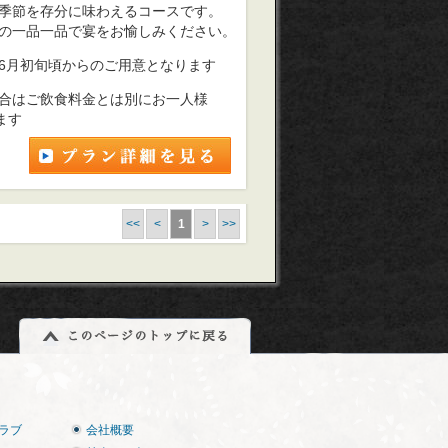
季節を存分に味わえるコースです。
の一品一品で宴をお愉しみください。
6月初旬頃からのご用意となります
合はご飲食料金とは別にお一人様
ます
<<
<
1
>
>>
ラブ
会社概要