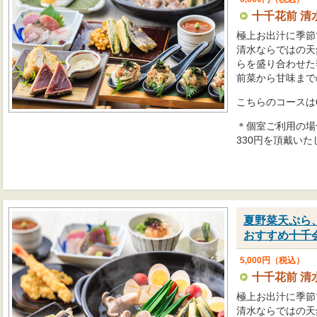
十千花前 清
極上お出汁に季節
清水ならではの天
らを盛り合わせた
前菜から甘味まで
こちらのコースは
＊個室ご利用の場
330円を頂戴いた
夏野菜天ぷら
おすすめ十千
5,000円（税込）
十千花前 清
極上お出汁に季節
清水ならではの天