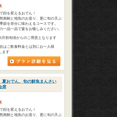
水
で顔を変えるおでん！
然南鮪と地魚のお造り、更に旬の天ぷ
季節を存分に味わえるコースです。
の一品一品で宴をお愉しみください。
6月初旬頃からのご用意となります
合はご飲食料金とは別にお一人様
します
、夏おでん、旬の鮮魚まんさい
会席
水
で顔を変えるおでん！
然南鮪と地魚のお造り、更に旬の天ぷ