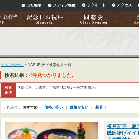
トップページ
>
NASUBIナビ検索結果一覧
検索結果：
4件見つかりました。
検索
[利用目的：ご慶事、ご法事]
[店舗：十千花前 清水]
条件
[ 表示順：
おすすめ
｜
価格が高い
｜
価格が安い
｜
新着
]
折戸茄子 夏
磯部揚げイイ