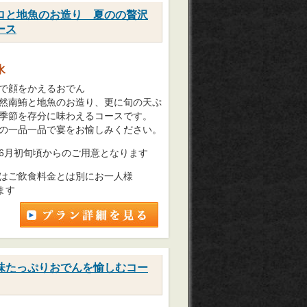
ロと地魚のお造り 夏のの贅沢
ース
水
で顔をかえるおでん
然南鮪と地魚のお造り、更に旬の天ぷ
季節を存分に味わえるコースです。
の一品一品で宴をお愉しみください。
6月初旬頃からのご用意となります
はご飲食料金とは別にお一人様
ます
味たっぷりおでんを愉しむコー