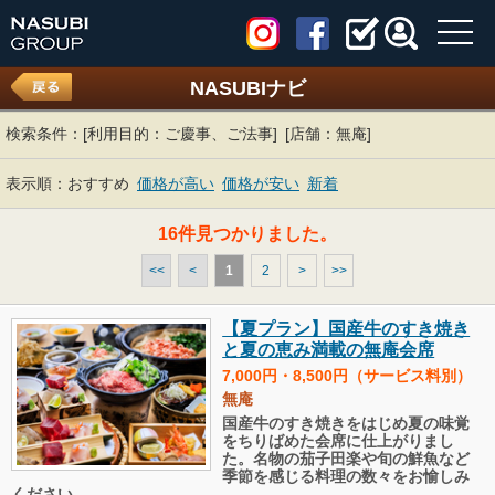
toggl
navig
NASUBIナビ
検索条件：
[利用目的：ご慶事、ご法事]
[店舗：無庵]
表示順：
おすすめ
価格が高い
価格が安い
新着
16件見つかりました。
<<
<
1
2
>
>>
【夏プラン】国産牛のすき焼き
と夏の恵み満載の無庵会席
7,000円・8,500円（サービス料別）
無庵
国産牛のすき焼きをはじめ夏の味覚
をちりばめた会席に仕上がりまし
た。名物の茄子田楽や旬の鮮魚など
季節を感じる料理の数々をお愉しみ
ください。