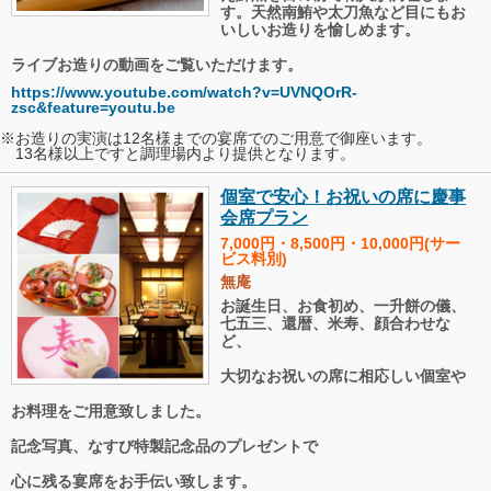
す。天然南鮪や太刀魚など目にもお
いしいお造りを愉しめます。
ライブお造りの動画をご覧いただけます。
https://www.youtube.com/watch?v=UVNQOrR-
zsc&feature=youtu.be
※お造りの実演は12名様までの宴席でのご用意で御座います。
13名様以上ですと調理場内より提供となります。
個室で安心！お祝いの席に慶事
会席プラン
7,000円・8,500円・10,000円(サー
ビス料別)
無庵
お誕生日、お食初め、一升餅の儀、
七五三、還暦、米寿、顔合わせな
ど、
大切なお祝いの席に相応しい個室や
お料理をご用意致しました。
記念写真、なすび特製記念品のプレゼントで
心に残る宴席をお手伝い致します。