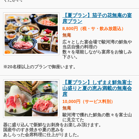
【夏プラン】茄子の花無庵の宴
席プラン
8,800円（税・サ・飲み放題込）
無庵
広々とした宴会場で駿河湾の鮮魚や
当店自慢の料理の
数々を堪能しながら宴席をお愉しみ
下さい。
※20名様以上のプランで御座います。
【夏プラン】しずまえ鮮魚富士
山盛りと夏の恵み満載の無庵会
席
10,000円（サービス料別）
無庵
駿河湾で獲れた鮮魚の数々を富士山
に見立てた
器に盛り込んで新鮮なお刺身をお楽しみ頂けます。
国産牛のすき焼きや夏の恵みを
あしらった会席料理に仕上がりました。