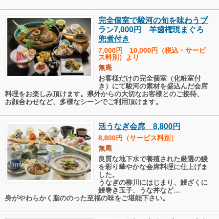
完全個室で駿河の旬を味わうプ
ラン7,000円 羊歯権現まぐろ
兜煮付き
7,000円 10,000円（税込・サービ
ス料別）より
無庵
お客様だけの完全個室（化粧室付
き）にて駿河の素材を盛込んだ会席
料理をお楽しみ頂けます。県外からの大切なお客様とのご接待、
お顔合わせなど、多様なシーンでご利用頂けます。
活うなぎ会席 8,800円
8,800円（サービス料別）
無庵
良質な地下水で養殖された厳選の鰻
を彩り華やかな会席料理に仕上げま
した。
うなぎの柳川にはじまり、鰻ざくに
鰻巻き玉子、うな丼など…
身がやわらかく脂ののった至福の味をご堪能下さい。