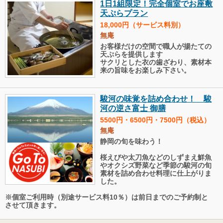
1日1組限定！完全個室でお座敷
天ぷらプラン
18,000円（サービス料別）
無庵
お客様だけの空間で職人が揚たての
天ぷらを提供します
サクリとした衣の歯ざわり、素材本
来の旨味をお楽しみ下さい。
駿河の味覚を詰め合わせ！ 駿
河の逆さ富士 御膳
5500円・6500円・7500円（税込）
無庵
静岡の旬を味わう！
桜えびや太刀魚などのしずまえ鮮魚
やオクシズ野菜など季節の駿河の旬
素材を詰め合わせ料理に仕上がりま
した。
※個室ご利用時（別途サービス料10％）は前日までのご予約制と
させて頂きます。