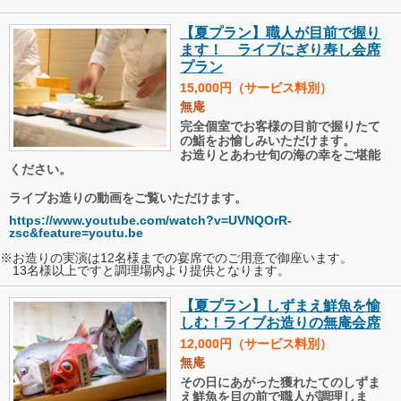
【夏プラン】職人が目前で握り
ます！ ライブにぎり寿し会席
プラン
15,000円（サービス料別）
無庵
完全個室でお客様の目前で握りたて
の鮨をお愉しみいただけます。
お造りとあわせ旬の海の幸をご堪能
ください。
ライブお造りの動画をご覧いただけます。
https://www.youtube.com/watch?v=UVNQOrR-
zsc&feature=youtu.be
※お造りの実演は12名様までの宴席でのご用意で御座います。
13名様以上ですと調理場内より提供となります。
【夏プラン】しずまえ鮮魚を愉
しむ！ライブお造りの無庵会席
12,000円（サービス料別）
無庵
その日にあがった獲れたてのしずま
え鮮魚を目の前で職人が調理しま