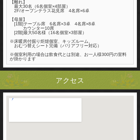
【離れ】
最大30名（6名個室×4部屋）
2F/オープンテラス花見席 4名席×6卓
【母屋】
[1階]テーブル席 6名席×3卓 4名席×8卓
カウンター10席
[2階]最大50名様（16名個室×3部屋）
※床暖房付掘り炬燵個室、キッズルーム、
おむつ替えシート完備（バリアフリー対応）
※個室利用の場合は飲食代とは別途、お一人様300円の室料
が掛かります
アクセス