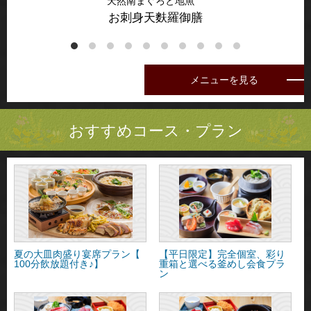
天然南まぐろと地魚
お刺身天麩羅御膳
メニューを見る
おすすめコース・プラン
夏の大皿肉盛り宴席プラン【
【平日限定】完全個室、彩り
100分飲放題付き♪】
重箱と選べる釜めし会食プラ
ン