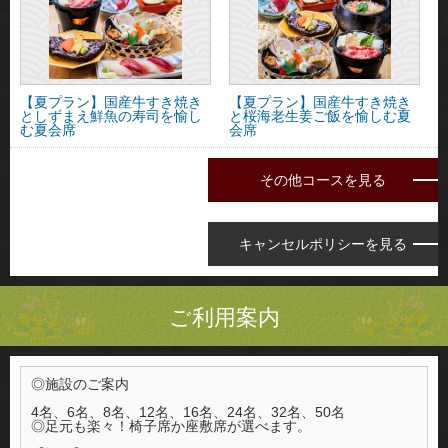
【夏プラン】国産牛すき焼き
【夏プラン】国産牛すき焼き
としずまえ鮮魚の寿司を愉し
と桜海老生姜ご飯を愉しむ夏
む夏会席
会席
その他コースを見る
キャンセルポリシーを見る
ご利用案内
◎施設のご案内
4名、6名、8名、12名、16名、24名、32名、50名
◎足元も楽々！椅子席か座敷席が選べます。