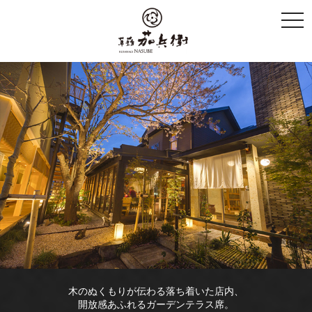
togg
navi
木のぬくもりが伝わる落ち着いた店内、
開放感あふれるガーデンテラス席。