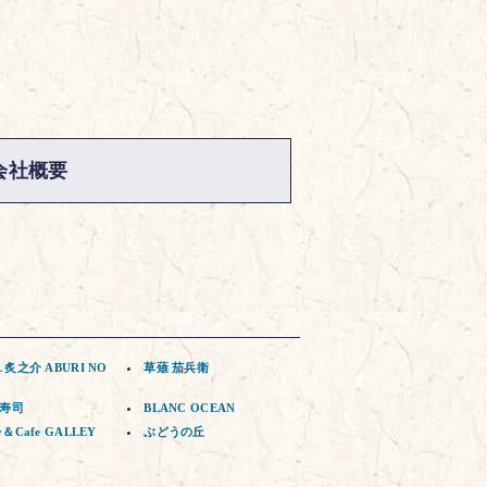
会社概要
L 炙之介 ABURI NO
草薙 茄兵衛
寿司
BLANC OCEAN
y＆Cafe GALLEY
ぶどうの丘