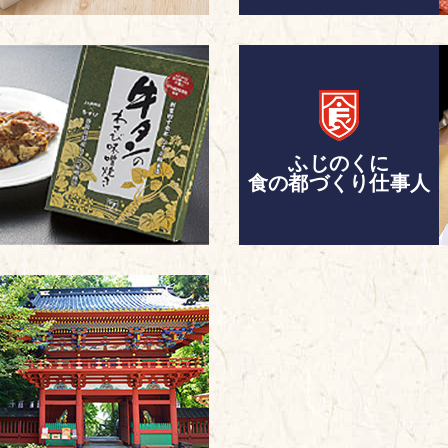
ふじのくに
食の都づくり仕事人