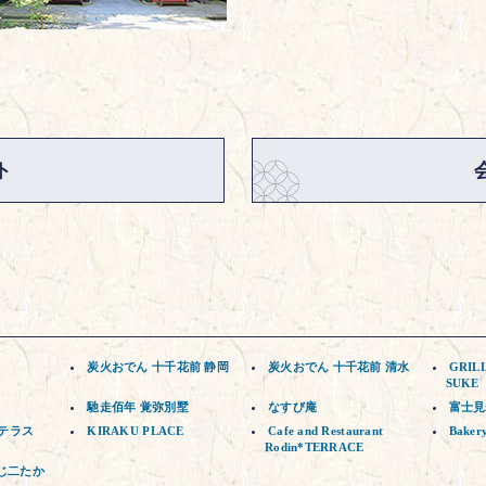
ト
炭火おでん 十千花前 静岡
炭火おでん 十千花前 清水
GRIL
SUKE
馳走佰年 覚弥別墅
なすび庵
富士見
ゼテラス
KIRAKU PLACE
Cafe and Restaurant
Baker
Rodin*TERRACE
じ二たか