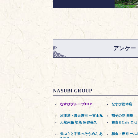
アンケー
NASUBI GROUP
なすびグループTOP
なすび総本店
沼津港・海天寿司 一富士丸
茄子の花 無庵
天然南鮪 地魚 魚弥長久
和食＆Cafe ロ
天ぷらと手延べそうめん あ
和食・寿司 一ふ