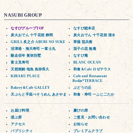
NASUBI GROUP
なすびグループTOP
なすび総本店
炭火おでん 十千花前 静岡
炭火おでん 十千花前 清水
GRILL 炙之介 ABURI NO SUKE
草薙 茄兵衛
沼津港・海天寿司 一富士丸
茄子の花 無庵
馳走佰年 覚弥別墅
なすび庵
富士見寿司
BLANC OCEAN
天然南鮪 地魚 魚弥長久
和食＆Cafe ロゼテラス
KIRAKU PLACE
Cafe and Restaurant
Rodin*TERRACE
Bakery＆Cafe GALLEY
ぶどうの丘
天ぷらと手延べそうめん あさやま
和食・寿司 一ふじ二たか
お届け料理
慶びの席
偲ぶ席
ご意見・お問い合わせ
アクセス
お知らせ
パブリシティ
プレミアムクラブ