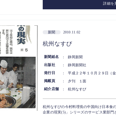
詳細を
新聞
2010.11.02
杭州なすび
新聞紙名
：
静岡新聞
出版社
：
静岡新聞社
発行日
：
平成２２年１０月２９日（金
掲載頁
：
夕刊 １面
紹介店舗
：
杭州なすび
杭州なすびの今村料理長の中国向け日本食
企業の現実(5)」シリーズのサービス業部