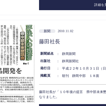
詳細を
新聞
2010.11.02
藤田社長
新聞紙名
：
静岡新聞
出版社
：
静岡新聞社
発行日
：
平成２２年１０月３１日（日
掲載頁
：
朝刊 静岡中部 １８面
藤田社長が「１０年後の提言 県中部未来
なりました。