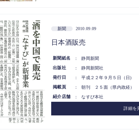
新聞
2010.09.09
日本酒販売
新聞紙名
：
静岡新聞
出版社
：
静岡新聞社
発行日
：
平成２２年９月５日（日)
掲載頁
：
朝刊 ２５面（県内政経）
紹介店舗
：
なすび本社
詳細を