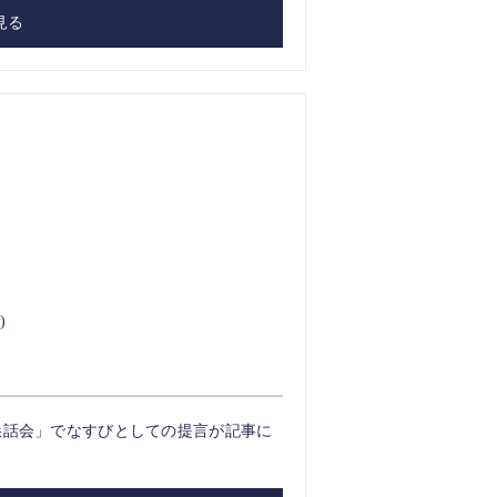
見る
)
懇話会」でなすびとしての提言が記事に