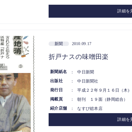
詳細を
新聞
2010.09.17
折戸ナスの味噌田楽
新聞紙名
：
中日新聞
出版社
：
中日新聞社
発行日
：
平成２２年９月１６日（木)
掲載頁
：
朝刊 １９面（静岡総合）
紹介店舗
：
なすび総本店
詳細を