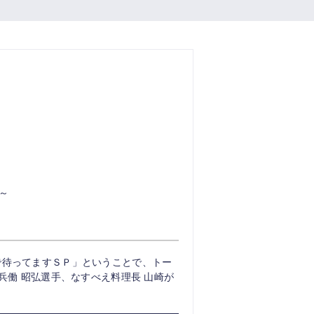
分～
で待ってますＳＰ」ということで、トー
兵働 昭弘選手、なすべえ料理長 山崎が