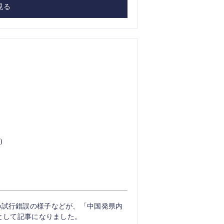
見る
)
の試行錯誤の様子などが、「中国発県内
門として記事になりました。