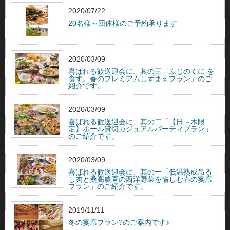
2020/07/22
20名様～団体様のご予約承ります
2020/03/09
喜ばれる歓送迎会に、其の三「ふじのくに を
食す。春のプレミアムしずまえプラン」のご
紹介です。
2020/03/09
喜ばれる歓送迎会に、其の二「【日～木限
定】ホール貸切カジュアルパーティプラン」
のご紹介です。
2020/03/09
喜ばれる歓送迎会に、其の一「低温熟成吊る
し肉と桑高農園の西洋野菜を愉しむ春の宴席
プラン」のご紹介です。
2019/11/11
冬の宴席プラン?のご案内です♪