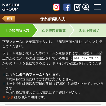
toggl
navig
予約内容入力
下記フォームに必要事項を入力し、「確認画面へ進む」ボタンを押
してください。
フォーム送信が完了した際にメールが送信されます。 迷惑メール防
止のためにメールの受信設定をしている場合は
からのメールを受信できるよう、ドメイン指定設定を行ってくださ
い。
※
こちらは仮予約フォームとなります。
予約内容の送信だけでは予約は完了しません。
※
ネット予約は来店希望日の前日（17:00）を締切とさせていただき
ます。
それ以降は直接お店にお電話にてご連絡ください。
※
[必須]
は必須入力項目です。