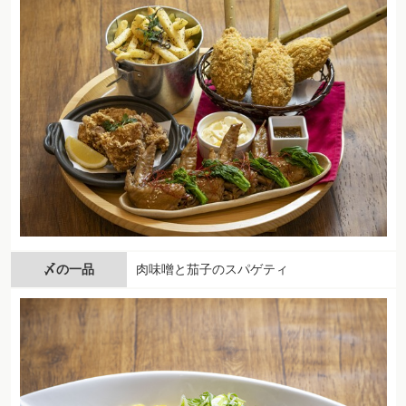
〆の一品
肉味噌と茄子のスパゲティ