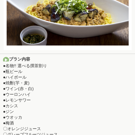
プラン内容
●名物!! 選べる撰茶割り
●瓶ビール
●ハイボール
●焼酎(芋・麦)
●ワイン(赤・白)
●ウーロンハイ
●レモンサワー
●カシス
●ジン
●ウオッカ
●梅酒
〇オレンジジュース
〇グレープフルーツジュース