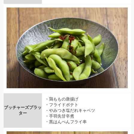
・鶏ももの唐揚げ
・フライドポテト
ブッチャーズプラッ
・やみつき塩だれキャベツ
ター
・手羽先甘辛煮
・黒はんぺんフライ串