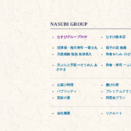
NASUBI GROUP
なすびグループTOP
なすび総本店
沼津港・海天寿司 一富士丸
茄子の花 無庵
天然南鮪 地魚 魚弥長久
和食＆Cafe ロ
天ぷらと手延べそうめん あ
和食・寿司 一ふ
さやま
お届け料理
慶びの席
パブリシティ
プレミアムクラ
芸妓の宴
同窓会プラン
会社概要
リクルート