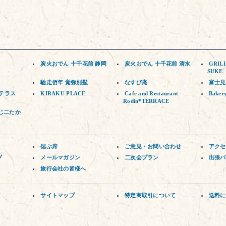
炭火おでん 十千花前 静岡
炭火おでん 十千花前 清水
GRIL
SUKE
馳走佰年 覚弥別墅
なすび庵
富士見
ゼテラス
KIRAKU PLACE
Cafe and Restaurant
Baker
Rodin*TERRACE
じ二たか
偲ぶ席
ご意見・お問い合わせ
アクセ
ブ
メールマガジン
二次会プラン
出張パ
旅行会社の皆様へ
サイトマップ
特定商取引について
送料に