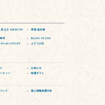
L 炙之介 ABURI NO
草薙 茄兵衛
寿司
BLANC OCEAN
y＆Cafe GALLEY
ぶどうの丘
ス
お知らせ
ーティー
特選ギフト
ついて
個人情報保護方針