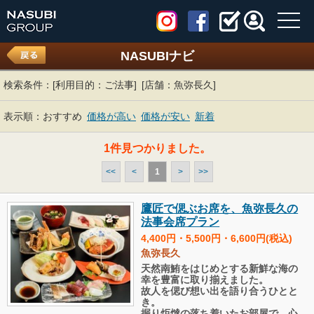
toggl
navig
NASUBIナビ
検索条件：
[利用目的：ご法事]
[店舗：魚弥長久]
表示順：
おすすめ
価格が高い
価格が安い
新着
1件見つかりました。
<<
<
1
>
>>
鷹匠で偲ぶお席を、魚弥長久の
法事会席プラン
4,400円・5,500円・6,600円(税込)
魚弥長久
天然南鮪をはじめとする新鮮な海の
幸を豊富に取り揃えました。
故人を偲び想い出を語り合うひとと
き。
掘り炬燵の落ち着いたお部屋で、心