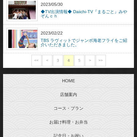
2023/05/30
◆TV出演情報◆ Daiichi-TV『まるごと』みや
ぞんｃｈ
2023/02/22
TBS ラヴィットでジャンボ海老フライをご紹
介いただきました。
<<
<
3
4
5
>
>>
HOME
店舗案内
コース・プラン
お届け料理・お弁当
記念日・お祝い