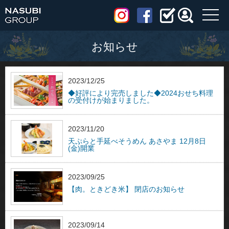
toggl
navig
お知らせ
2023/12/25
◆好評により完売しました◆2024おせち料理
の受付けが始まりました。
2023/11/20
天ぷらと手延べそうめん あさやま 12月8日
(金)開業
2023/09/25
【肉。ときどき米】 閉店のお知らせ
2023/09/14