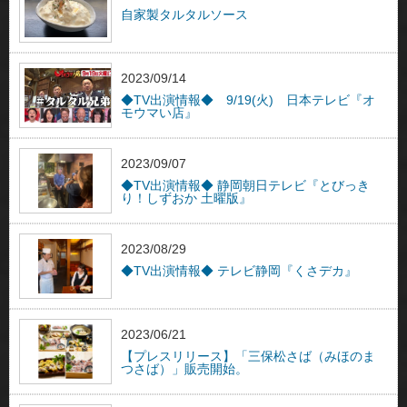
自家製タルタルソース
2023/09/14
◆TV出演情報◆ 9/19(火) 日本テレビ『オ
モウマい店』
2023/09/07
◆TV出演情報◆ 静岡朝日テレビ『とびっき
り！しずおか 土曜版』
2023/08/29
◆TV出演情報◆ テレビ静岡『くさデカ』
2023/06/21
【プレスリリース】「三保松さば（みほのま
つさば）」販売開始。