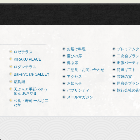
お届け料理
プレミアムク
ロゼテラス
慶びの席
二次会プラン
KIRAKU PLACE
偲ぶ席
出張パーティ
ロダンテラス
ご意見・お問い合わせ
特選ギフト
BakeryCafe GALLEY
アクセス
芸妓の宴
茄兵衛
お知らせ
同窓会プラン
天ぷらと手延べそう
パブリシティ
旅行会社の皆
めん あさやま
メールマガジン
和食・寿司 一ふじ二
たか