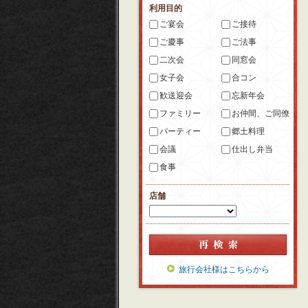
利用目的
ご宴会
ご接待
ご慶事
ご法事
二次会
同窓会
女子会
合コン
歓送迎会
忘新年会
ファミリー
お仲間、ご同僚
パーティー
郷土料理
会議
仕出し弁当
食事
店舗
旅行会社様はこちらから