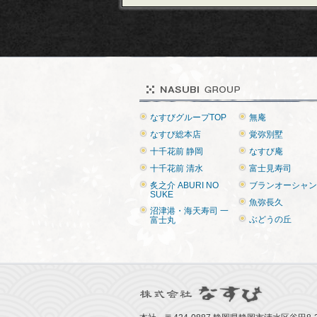
なすびグループTOP
無庵
なすび総本店
覚弥別墅
十千花前 静岡
なすび庵
十千花前 清水
富士見寿司
炙之介 ABURI NO
ブランオーシャン
SUKE
魚弥長久
沼津港・海天寿司 一
ぶどうの丘
富士丸