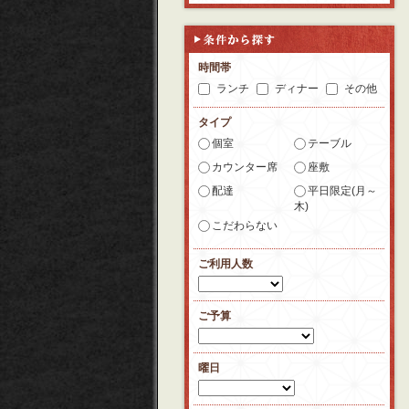
時間帯
ランチ
ディナー
その他
タイプ
個室
テーブル
カウンター席
座敷
配達
平日限定(月～
木)
こだわらない
ご利用人数
ご予算
曜日