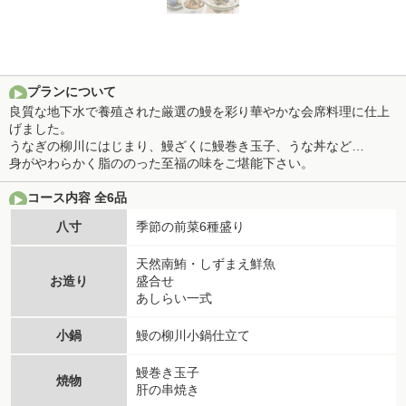
プランについて
良質な地下水で養殖された厳選の鰻を彩り華やかな会席料理に仕上
げました。
うなぎの柳川にはじまり、鰻ざくに鰻巻き玉子、うな丼など…
身がやわらかく脂ののった至福の味をご堪能下さい。
コース内容 全6品
八寸
季節の前菜6種盛り
天然南鮪・しずまえ鮮魚
お造り
盛合せ
あしらい一式
小鍋
鰻の柳川小鍋仕立て
鰻巻き玉子
焼物
肝の串焼き