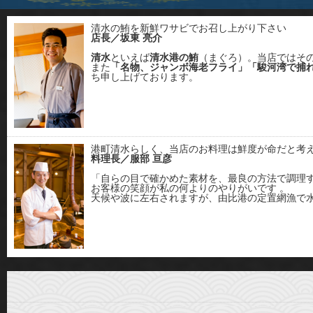
清水の鮪を新鮮ワサビでお召し上がり下さい
店長／坂東 亮介
清水
といえば
清水港の鮪
（まぐろ）。当店ではそ
また
「名物、ジャンボ海老フライ」「駿河湾で捕
ち申し上げております。
港町清水らしく、当店のお料理は鮮度が命だと考
料理長／服部 亘彦
「自らの目で確かめた素材を、最良の方法で調理
お客様の笑顔が私の何よりのやりがいです 。
天候や波に左右されますが、由比港の定置網漁で水