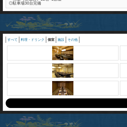
◎駐車場30台完備
すべて
料理・ドリンク
個室
施設
その他