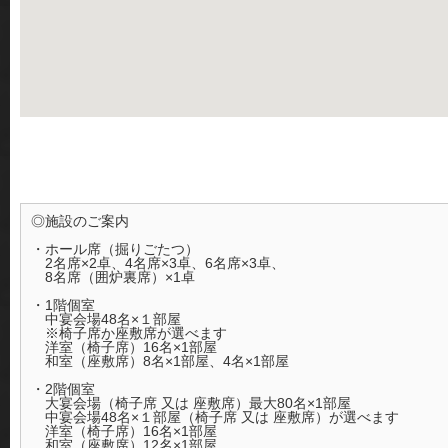
◎施設のご案内
・ホール席（掘りごたつ）
2名席×2卓、4名席×3卓、6名席×3卓、
8名席（囲炉裏席）×1卓
・1階個室
中宴会場48名×１部屋
※椅子席か座敷席が選べます
洋室（椅子席）16名×1部屋
和室（座敷席）8名×1部屋、4名×1部屋
・2階個室
大宴会場（椅子席 又は 座敷席）最大80名×1部屋
中宴会場48名×１部屋（椅子席 又は 座敷席）が選べます
洋室（椅子席）16名×1部屋
和室（座敷席）12名×1部屋