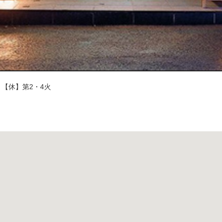
:00、【休】第2・4火