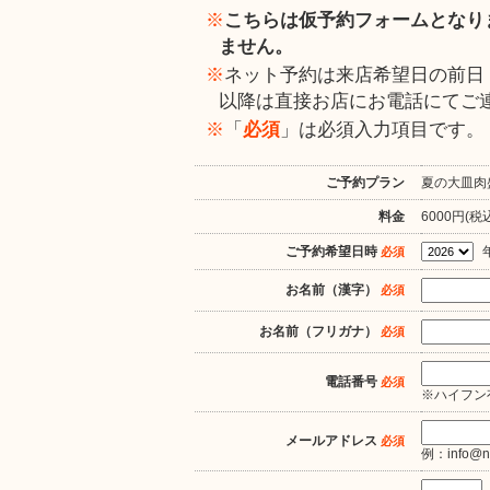
※
こちらは仮予約フォームとなり
ません。
※
ネット予約は来店希望日の前日（
以降は直接お店にお電話にてご
※
「
必須
」は必須入力項目です。
ご予約プラン
夏の大皿肉
料金
6000円(税
ご予約希望日時
必須
お名前（漢字）
必須
お名前（フリガナ）
必須
電話番号
必須
※ハイフン有
メールアドレス
必須
例：info@nas